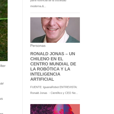
lter
nar
us
rn,