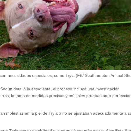
 con necesidades especiales, como Tryla (FB/ Southampton Animal She
. Según detalló la estudiante, el proceso incluyó una investigación
perros, la toma de medidas precisas y múltiples pruebas para perfeccio
an molestias en la piel de Tryla o no se ajustaban adecuadamente a s
r a Tryla mayor estabilidad y le permitió ser más activa. Amy Beth Ste