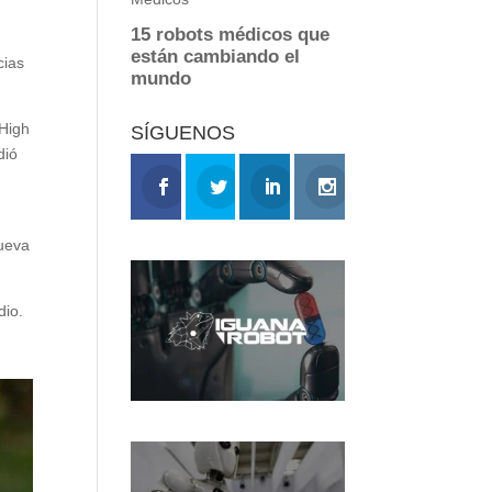
cias
 High
SÍGUENOS
dió
Nueva
dio.