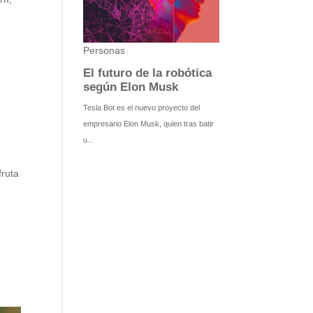
fruta
e