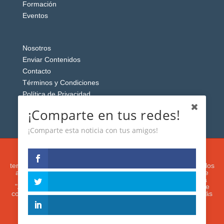
Formación
Eventos
Nosotros
Enviar Contenidos
Contacto
Términos y Condiciones
Política de Privacidad
Aviso Legal
¡Comparte en tus redes!
¡Comparte esta noticia con tus amigos!
Esta web usa cookies analíticas y publicitarias (propias y de
terceros) para analizar el tráfico y personalizar el contenido y los
anuncios que le mostremos de acuerdo con su navegación e
intereses, buscando así mejorar su experiencia. Si presiona
"Aceptar" o continúa navegando, acepta su utilización. Puede
configurar o rechazar su uso presionando "Configuración". Más
información en nuestra
Política de Cookies.
IGUANAROBOT® 2020. Todos los derechos
reservados.
ACEPTAR