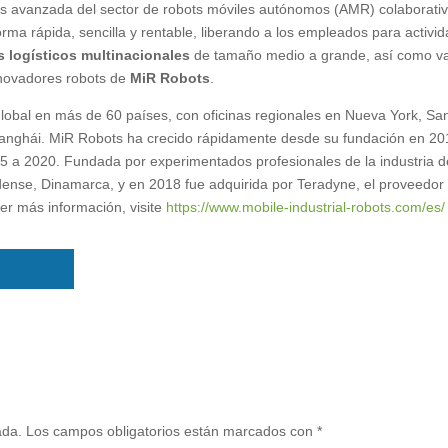
ás avanzada del sector de robots móviles autónomos (AMR) colaborativ
orma rápida, sencilla y rentable, liberando a los empleados para activi
s logísticos multinacionales
de tamaño medio a grande, así como va
nnovadores robots de
MiR Robots
.
global en más de 60 países, con oficinas regionales en Nueva York, Sa
Shanghái. MiR Robots ha crecido rápidamente desde su fundación en 20
 a 2020. Fundada por experimentados profesionales de la industria d
ense, Dinamarca, y en 2018 fue adquirida por Teradyne, el proveedor 
r más información, visite
https://www.mobile-industrial-robots.com/es/
ada.
Los campos obligatorios están marcados con
*