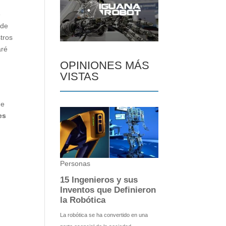
e
 de
tros
aré
OPINIONES MÁS
VISTAS
de
es