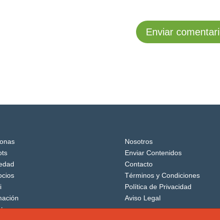
onas
Nosotros
ts
Enviar Contenidos
edad
Contacto
cios
Términos y Condiciones
i
Política de Privacidad
mación
Aviso Legal
tos