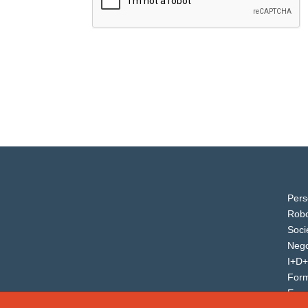
Pers
Robo
Soci
Nego
I+D+
For
Even