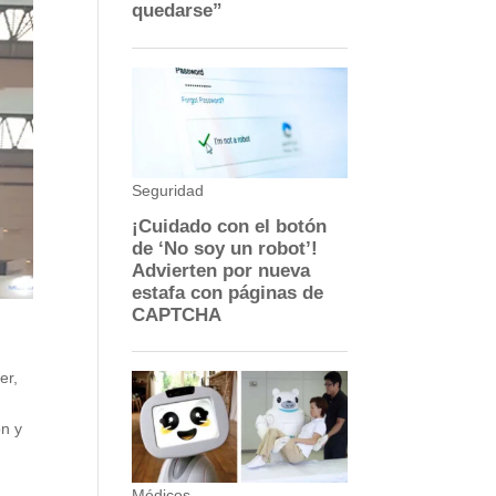
er,
ón y
r