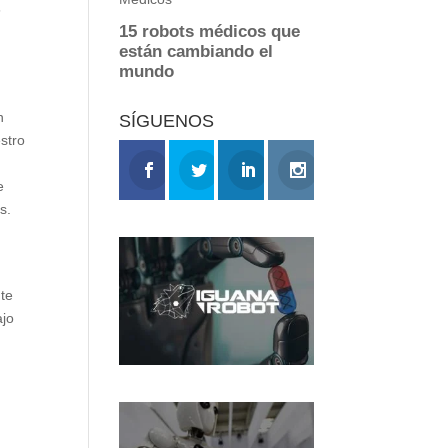
s
n
SÍGUENOS
stro
e
s.
te
ajo