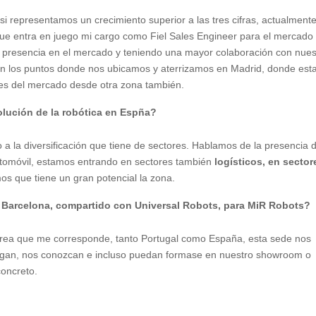
si representamos un crecimiento superior a las tres cifras, actualment
que entra en juego mi cargo como Fiel Sales Engineer para el mercado
 presencia en el mercado y teniendo una mayor colaboración con nues
én los puntos donde nos ubicamos y aterrizamos en Madrid, donde est
des del mercado desde otra zona también.
olución de la robótica en Espña?
o a la diversificación que tiene de sectores. Hablamos de la presencia 
automóvil, estamos entrando en sectores también
logísticos, en sector
os que tiene un gran potencial la zona.
e Barcelona, compartido con Universal Robots, para MiR Robots?
 área que me corresponde, tanto Portugal como España, esta sede nos
vengan, nos conozcan e incluso puedan formase en nuestro showroom o
concreto.