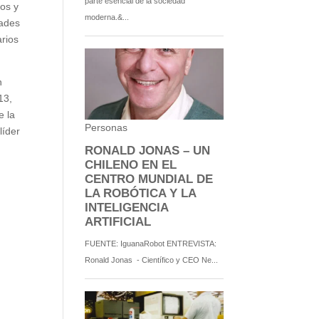
os y
dades
rios
n
13,
e la
líder