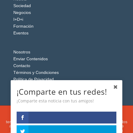
Sociedad
Negocios
I+D+i
Formación
Eventos
Nosotros
Enviar Contenidos
Contacto
Términos y Condiciones
Política de Privacidad
Aviso Legal
¡Comparte en tus redes!
¡Comparte esta noticia con tus amigos!
Esta web usa cookies analíticas y publicitarias (propias y de
terceros) para analizar el tráfico y personalizar el contenido y los
anuncios que le mostremos de acuerdo con su navegación e
intereses, buscando así mejorar su experiencia. Si presiona