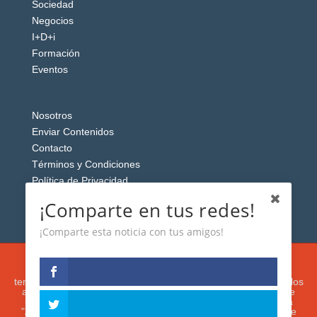
Sociedad
Negocios
I+D+i
Formación
Eventos
Nosotros
Enviar Contenidos
Contacto
Términos y Condiciones
Política de Privacidad
Aviso Legal
¡Comparte en tus redes!
¡Comparte esta noticia con tus amigos!
Esta web usa cookies analíticas y publicitarias (propias y de
terceros) para analizar el tráfico y personalizar el contenido y los
anuncios que le mostremos de acuerdo con su navegación e
intereses, buscando así mejorar su experiencia. Si presiona
"Aceptar" o continúa navegando, acepta su utilización. Puede