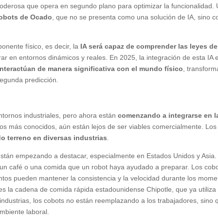
oderosa que opera en segundo plano para optimizar la funcionalidad.
cobots de Ocado
, que no se presenta como una solución de IA, sino 
onente físico, es decir, la
IA será capaz de comprender las leyes de
rar en entornos dinámicos y reales. En 2025, la integración de esta IA 
nteractúan de manera significativa con el mundo físico
, transfor
segunda predicción.
ntornos industriales, pero ahora están
comenzando a integrarse en l
os más conocidos, aún están lejos de ser viables comercialmente. Los
o terreno en diversas industrias
.
 están empezando a destacar, especialmente en Estados Unidos y Asia.
e un café o una comida que un robot haya ayudado a preparar. Los cob
entos pueden mantener la consistencia y la velocidad durante los mom
 la cadena de comida rápida estadounidense Chipotle, que ya utiliza
 industrias, los cobots no están reemplazando a los trabajadores, sino 
mbiente laboral.