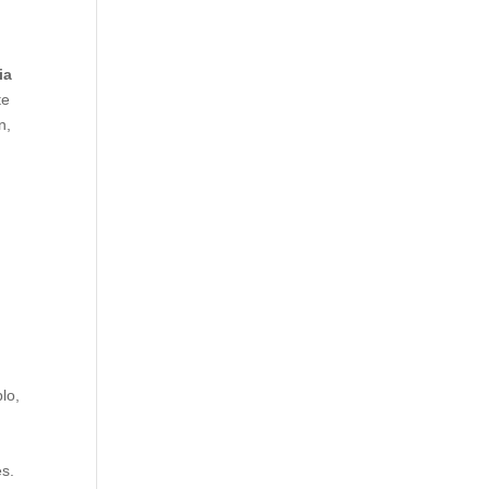
ia
te
n,
s
lo,
es.