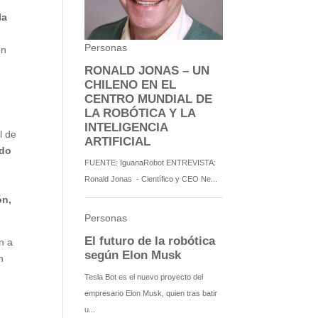
la
on
l de
ndo
ón,
n a
n