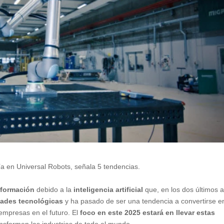
a en Universal Robots, señala 5 tendencias.
nsformación
debido a la
inteligencia artificial
que, en los dos últimos 
dades tecnológicas
y ha pasado de ser una tendencia a convertirse e
empresas en el futuro. El
foco en este 2025
estará en llevar estas