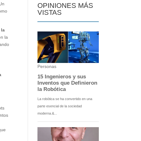
 Un
OPINIONES MÁS
como
VISTAS
 la
en la
mando
a
ots
entos
que