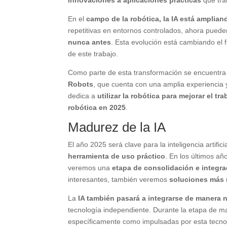
innovaciones a aplicaciones prácticas
que tra
En el
campo de la robótica, la IA está ampliand
repetitivas en entornos controlados, ahora pued
nunca antes
. Esta evolución está cambiando el 
de este trabajo.
Como parte de esta transformación se encuentr
Robots
, que cuenta con una amplia experiencia 
dedica a
utilizar la robótica para mejorar el t
robótica en 2025
.
Madurez de la IA
El año 2025 será clave para la inteligencia artific
herramienta de uso práctico
. En los últimos a
veremos una
etapa de consolidación e integra
interesantes, también veremos
soluciones más 
La
IA también pasará a integrarse de manera n
tecnología independiente. Durante la etapa de 
específicamente como impulsadas por esta tecnol