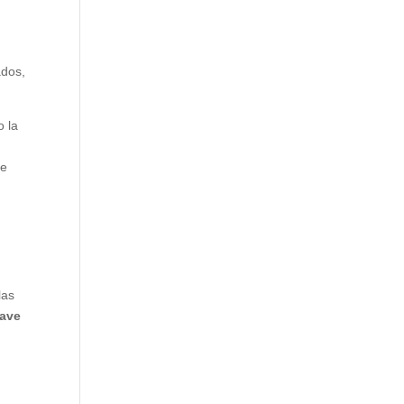
ados,
o la
ue
las
lave