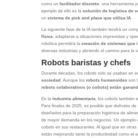
como un
facilitador discreto
: una herramienta p
ejemplo de ello es la
solución de logística de 
un
sistema de pick and place que utiliza IA
.
La siguiente fase de la IA también tendrá un comp
física
, adaptarse a situaciones imprevistas y ope
robótica permitirá la
creación de sistemas que i
diversas industrias y abriendo el camino para la 
Robots baristas y chefs
Durante décadas, los robots solo se usaban en e
sociedad
. Aunque los
robots humanoides
son l
robots colaborativos (o cobots) están ganand
En la
industria alimentaria
, los cobots también
Para finales de 2025, es posible que disfrutes d
diseñados para la preparación higiénica de alim
de mayor demanda en los negocios. Un ejemplo es
cobots en sus restaurantes. Al igual que en otras
están mejorando tanto la productividad como el a