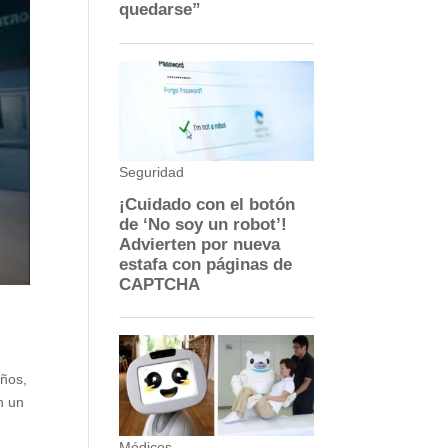
años,
n un