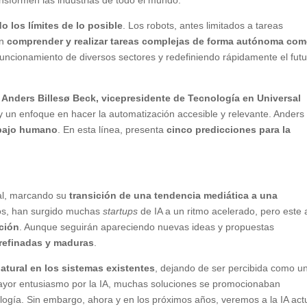
nsformen las industrias de todo el mundo.
o los límites de lo posible
. Los robots, antes limitados a tareas
en
comprender y realizar tareas complejas de forma autónoma co
funcionamiento de diversos sectores y redefiniendo rápidamente el fut
a
Anders Billesø Beck, vicepresidente de Tecnología en Universal
y un enfoque en hacer la automatización accesible y relevante. Anders
rabajo humano
. En esta línea, presenta
cinco predicciones para la
ial, marcando su
transición de una tendencia mediática a una
ños, han surgido muchas
startups
de IA a un ritmo acelerado, pero este
ción
. Aunque seguirán apareciendo nuevas ideas y propuestas
refinadas y maduras
.
atural en los sistemas existentes
, dejando de ser percibida como u
mayor entusiasmo por la IA, muchas soluciones se promocionaban
ogía. Sin embargo, ahora y en los próximos años, veremos a la IA act