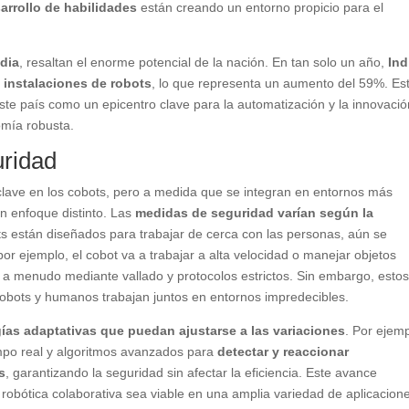
sarrollo de habilidades
están creando un entorno propicio para el
ndia
, resaltan el enorme potencial de la nación. En tan solo un año,
Ind
n instalaciones de robots
, lo que representa un aumento del 59%. Es
este país como un epicentro clave para la automatización y la innovació
omía robusta.
uridad
clave en los cobots, pero a medida que se integran en entornos más
n enfoque distinto. Las
medidas de seguridad varían según la
ts están diseñados para trabajar de cerca con las personas, aún se
por ejemplo, el cobot va a trabajar a alta velocidad o manejar objetos
na a menudo mediante vallado y protocolos estrictos. Sin embargo, esto
obots y humanos trabajan juntos en entornos impredecibles.
ías adaptativas que puedan ajustarse a las variaciones
. Por ejemp
mpo real y algoritmos avanzados para
detectar y reaccionar
s
, garantizando la seguridad sin afectar la eficiencia. Este avance
robótica colaborativa sea viable en una amplia variedad de aplicacion