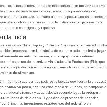
ficas, los cobots comenzarán a ser más comunes en
industrias como 
án utilizando para tareas como el acabado de paneles de yeso,
 a superar la escasez de mano de obra especializada en sectores c
 que utiliza cobots para tareas como la instalación de fijaciones para
a tarea que es peligrosa y repetitiva.
n la India
siáticas como China, Japón y Corea del Sur dominar el mercado globa
 cambios importantes en la dinámica de este mercado, con
India juga
icativamente en automatización
, con el apoyo de
iniciativas
to es el esquema de Incentivos Vinculados a la Producción (PLI), que
pacidad de producción en India en
sectores clave como la automoci
samiento de alimentos
.
 aún más impulsado por tres poderosas fuerzas que lideran la producció
 una
población joven
, con una edad media de 29 años, en comparació
uerza laboral dinámica y adaptable. En segundo lugar, la
próspera
.000 millones de dólares en TI y gestión de procesos de negocios,
 por último, las
inversiones estratégicas del gobierno en