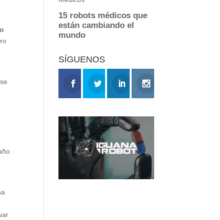
mo
uro
SÍGUENOS
 se
 año
na
uar