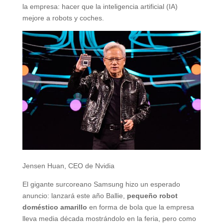
la empresa: hacer que la inteligencia artificial (IA)
mejore a robots y coches.
Jensen Huan, CEO de Nvidia
El gigante surcoreano Samsung hizo un esperado
anuncio: lanzará este año Ballie,
pequeño robot
doméstico amarillo
en forma de bola que la empresa
lleva media década mostrándolo en la feria, pero como