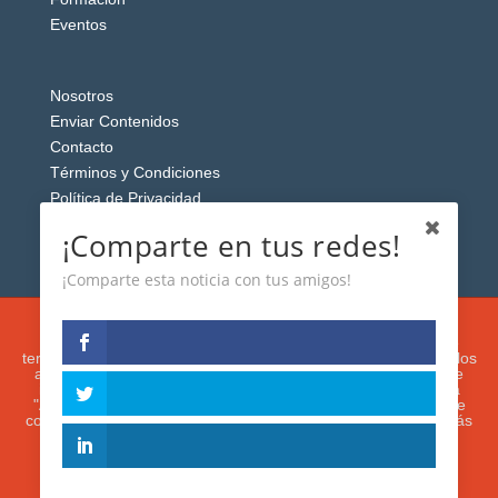
Eventos
Nosotros
Enviar Contenidos
Contacto
Términos y Condiciones
Política de Privacidad
Aviso Legal
¡Comparte en tus redes!
¡Comparte esta noticia con tus amigos!
Esta web usa cookies analíticas y publicitarias (propias y de
terceros) para analizar el tráfico y personalizar el contenido y los
anuncios que le mostremos de acuerdo con su navegación e
intereses, buscando así mejorar su experiencia. Si presiona
"Aceptar" o continúa navegando, acepta su utilización. Puede
configurar o rechazar su uso presionando "Configuración". Más
información en nuestra
Política de Cookies.
IGUANAROBOT® 2020. Todos los derechos
reservados.
ACEPTAR