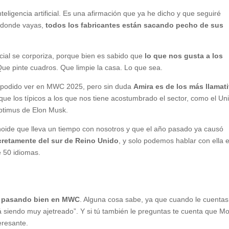
eligencia artificial. Es una afirmación que ya he dicho y que seguiré
s donde vayas,
todos los fabricantes están sacando pecho de sus
ficial se corporiza, porque bien es sabido que
lo que nos gusta a los
Que pinte cuadros. Que limpie la casa. Lo que sea.
 podido ver en MWC 2025, pero sin duda
Amira es de los más llamat
que los típicos a los que nos tiene acostumbrado el sector, como el Uni
ptimus de Elon Musk.
noide que lleva un tiempo con nosotros y que el año pasado ya causó
ncretamente del sur de Reino Unido
, y solo podemos hablar con ella 
 50 idiomas.
ás pasando bien en MWC
. Alguna cosa sabe, ya que cuando le cuenta
á siendo muy ajetreado”. Y si tú también le preguntas te cuenta que Mo
eresante.