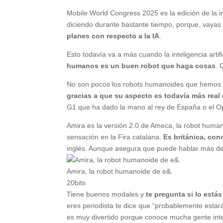
Mobile World Congress 2025 es la edición de la int
diciendo durante bastante tiempo, porque, vaya
planes con respecto a la IA
.
Esto todavía va a más cuando la inteligencia arti
humanos es un buen robot que haga cosas
. 
No son pocos los robots humanoides que hemos
gracias a que su aspecto es todavía más real
G1 que ha dado la mano al rey de España o el O
Amira es la versión 2.0 de Ameca, la robot huma
sensación en la Fira catalana.
Es británica, co
inglés. Aunque asegura que puede hablar más de
Amira, la robot humanoide de e&.
20bits
Tiene buenos modales y
te pregunta si lo est
eres periodista te dice que “probablemente estar
es muy divertido porque conoce mucha gente int