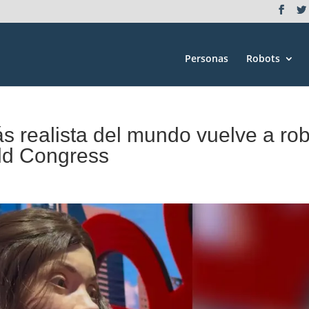
Personas
Robots
 realista del mundo vuelve a ro
ld Congress