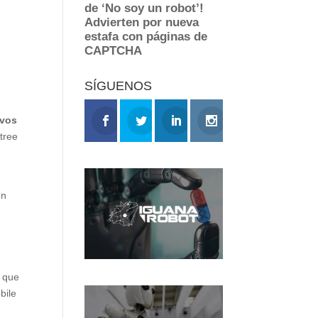
SÍGUENOS
ivos
tree
en
s que
bile