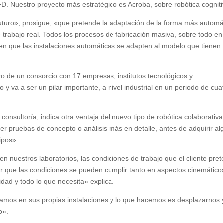
+D. Nuestro proyecto más estratégico es Acroba, sobre robótica cogniti
 futuro», prosigue, «que pretende la adaptación de la forma más automá
de trabajo real. Todos los procesos de fabricación masiva, sobre todo en
ren que las instalaciones automáticas se adapten al modelo que tienen
ro de un consorcio con 17 empresas, institutos tecnológicos y
 y va a ser un pilar importante, a nivel industrial en un periodo de cua
nsultoría, indica otra ventaja del nuevo tipo de robótica colaborativa
er pruebas de concepto o análisis más en detalle, antes de adquirir al
uipos».
n nuestros laboratorios, las condiciones de trabajo que el cliente pre
r que las condiciones se pueden cumplir tanto en aspectos cinemático
dad y todo lo que necesita» explica.
amos en sus propias instalaciones y lo que hacemos es desplazarnos 
o».