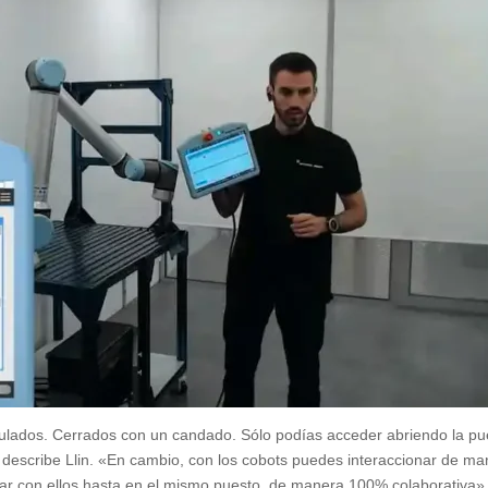
aulados. Cerrados con un candado. Sólo podías acceder abriendo la pu
, describe Llin. «En cambio, con los cobots puedes interaccionar de m
jar con ellos hasta en el mismo puesto, de manera 100% colaborativa»