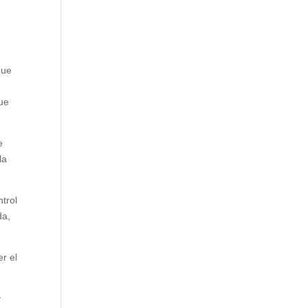
que
que
e
la
trol
da,
r el
y