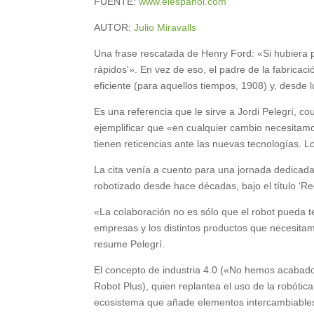
FUENTE:
www.elespanol.com
AUTOR:
Julio Miravalls
Una frase rescatada de Henry Ford: «Si hubiera 
rápidos'». En vez de eso, el padre de la fabricac
eficiente (para aquellos tiempos, 1908) y, desde 
Es una referencia que le sirve a Jordi Pelegrí, 
ejemplificar que «en cualquier cambio necesitamo
tienen reticencias ante las nuevas tecnologías. L
La cita venía a cuento para una jornada dedicada
robotizado desde hace décadas, bajo el título ‘Re
«La colaboración no es sólo que el robot pueda 
empresas y los distintos productos que necesitam
resume Pelegrí.
El concepto de industria 4.0 («No hemos acabado
Robot Plus), quien replantea el uso de la robóti
ecosistema que añade elementos intercambiable