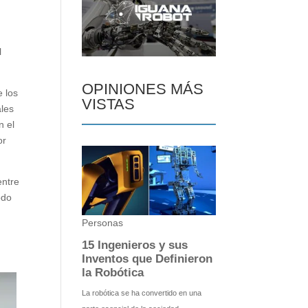
l
OPINIONES MÁS
e los
VISTAS
ales
n el
or
entre
odo