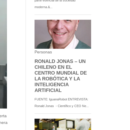
erta
anera
.