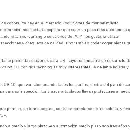
al a los cobots. Ya hay en el mercado «soluciones de mantenimiento
llá: «También nos gustaría explorar que sean un poco más autónomos 
zando machine learning o soluciones de IA. Y nos gustaría utilizar
inspecciones y chequeos de calidad, sino también poder coger piezas 
grador español de soluciones para UR, cuyo responsable de desarrollo d
isión 3D, con dos tecnologías muy interesantes, la de lente líquida y 
ts UR 10, que van chequeando todos los puntos, dentro del plan de con
an para su inspección los brazos articulados llevan protectores a medi
que permite, de forma segura, controlar remotamente los cobots, y tene
PC».
ndo a medio y largo plazo -en automoción medio plazo son tres años 