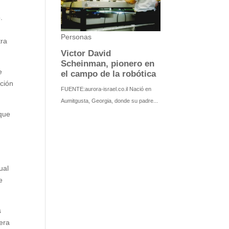
.
tra
e
cción
rque
ual
e
s
era