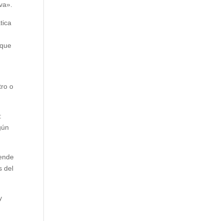
va».
tica
 que
tro o
:
gún
tende
s del
y