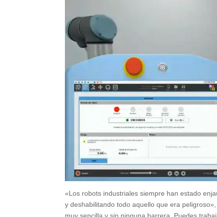
«Los robots industriales siempre han estado enj
y deshabilitando todo aquello que era peligroso»
muy sencilla y sin ninguna barrera. Puedes traba