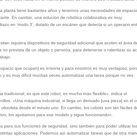
a planta tiene bastantes años y tenemos unas necesidades de espacio
tante. En cambio, una solución de robótica colaborativa es muy
azo en ‘modo 3’, dotado de un escáner que detecta si un operario en
tan siquiera dispositivos de seguridad adicional que acoten el área d
a no prevista de un objeto o persona, para detenerse o ralentizar su a
abajo.
 espacio que ocupan] es irrisoria y para nosotros es muy ventajoso, po
o y es muy difícil muchas veces automatizar una tarea porque no ves
ia tradicional, es que este robot, es mucho más flexible», indica el
nillos. «Una máquina industrial, si llega un derivado [una pieza] en el c
rá obsoleta desde el minuto uno. En cambio, los cobots son tan fáciles d
os, los ajustamos para ese modelo y sigue funcionando».
a para sus funciones de seguridad, sino también para poder utilizar lo
istintas aplicaciones. Podemos así automatizar tareas que de otra man