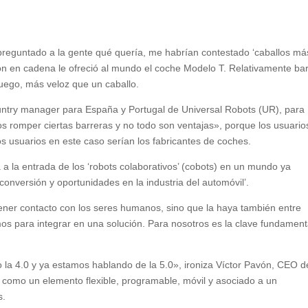
preguntado a la gente qué quería, me habrían contestado ‘caballos má
ión en cadena le ofreció al mundo el coche Modelo T. Relativamente bar
luego, más veloz que un caballo.
country manager para España y Portugal de Universal Robots (UR), para
s romper ciertas barreras y no todo son ventajas», porque los usuario
os usuarios en este caso serían los fabricantes de coches.
 a la entrada de los ‘robots colaborativos’ (cobots) en un mundo ya
conversión y oportunidades en la industria del automóvil’.
tener contacto con los seres humanos, sino que la haya también entre
os para integrar en una solución. Para nosotros es la clave fundament
 la 4.0 y ya estamos hablando de la 5.0», ironiza Víctor Pavón, CEO d
ca como un elemento flexible, programable, móvil y asociado a un
s.