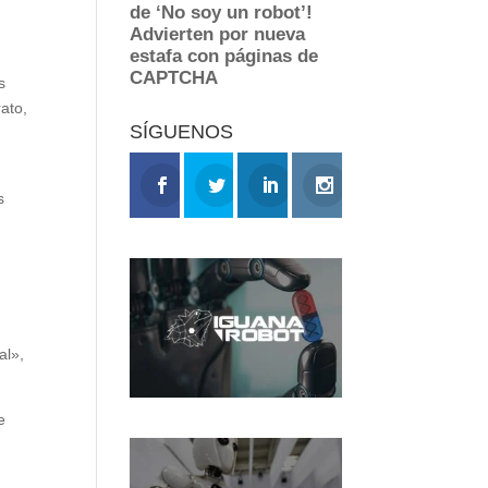
s
ato,
SÍGUENOS
s
al»,
e