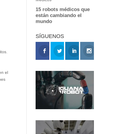
SÍGUENOS
tos.
en el
nes