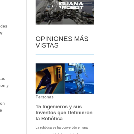
ades
 y
OPINIONES MÁS
VISTAS
sas
ión y
ión
ca