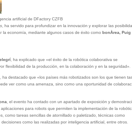
gencia artificial de DFactory
CZFB
ts
, ha servido para profundizar en la innovación y explorar las posibilid
rmar la economía, mediante algunos casos de éxito como
bonÀrea, Puig
elegrí
, ha explicado que «el éxito de la robótica colaborativa se
r flexibilidad de la producción, en la colaboración y en la seguridad».
z
, ha destacado que «los países más robotizados son los que tienen ta
puede ver como una amenaza, sino como una oportunidad de colaborac
lona
, el evento ha contado con un apartado de exposición y demostrac
aplicaciones para robots que permiten la implementación de la robóti
s, como tareas sencillas de atornillado o paletizado, técnicas como
ecisiones como las realizadas por inteligencia artificial, entre otros.