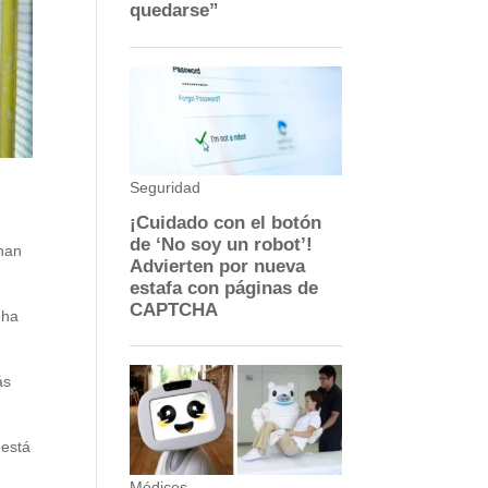
 han
 ha
ás
 está