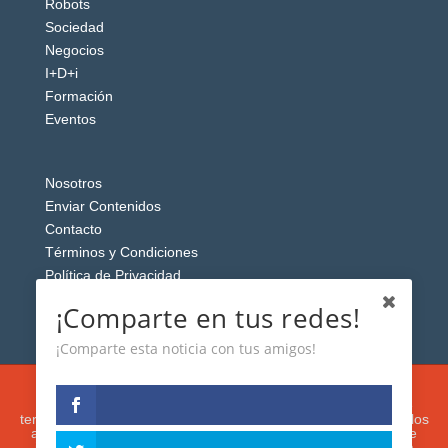
Robots
Sociedad
Negocios
I+D+i
Formación
Eventos
Nosotros
Enviar Contenidos
Contacto
Términos y Condiciones
Política de Privacidad
Aviso Legal
¡Comparte en tus redes!
¡Comparte esta noticia con tus amigos!
Esta web usa cookies analíticas y publicitarias (propias y de
terceros) para analizar el tráfico y personalizar el contenido y los
anuncios que le mostremos de acuerdo con su navegación e
intereses, buscando así mejorar su experiencia. Si presiona