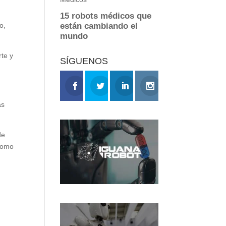
o,
rte y
SÍGUENOS
as
de
 como