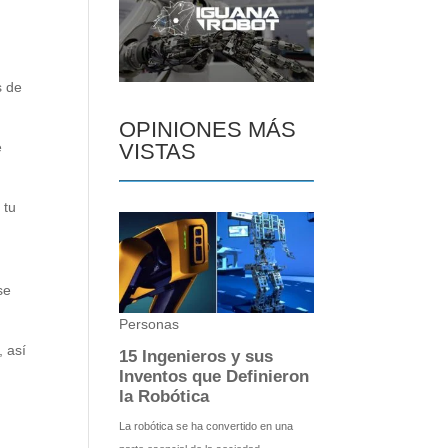
s de
OPINIONES MÁS
e
VISTAS
 tu
se
, así