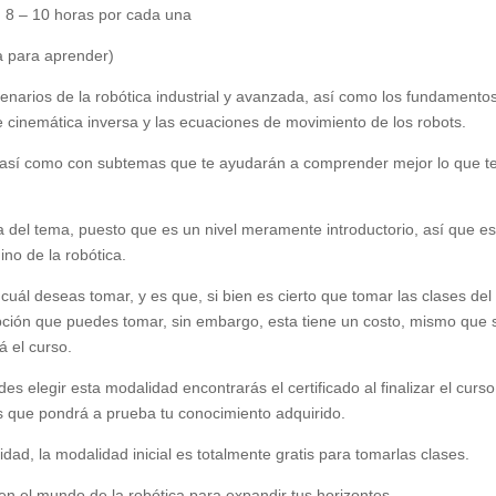
 8 – 10 horas por cada una
a para aprender)
cenarios de la robótica industrial y avanzada, así como los fundamento
 de cinemática inversa y las ecuaciones de movimiento de los robots.
s, así como con subtemas que te ayudarán a comprender mejor lo que t
 del tema, puesto que es un nivel meramente introductorio, así que es
ino de la robótica.
cuál deseas tomar, y es que, si bien es cierto que tomar las clases del
opción que puedes tomar, sin embargo, esta tiene un costo, mismo que 
á el curso.
es elegir esta modalidad encontrarás el certificado al finalizar el curso
 que pondrá a prueba tu conocimiento adquirido.
ad, la modalidad inicial es totalmente gratis para tomarlas clases.
en el mundo de la robótica para expandir tus horizontes.