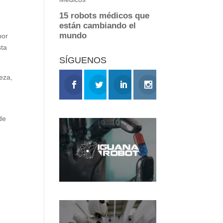
por
sta
SÍGUENOS
eza,
de