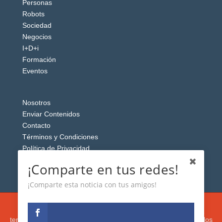
Personas
Robots
Sociedad
Negocios
I+D+i
Formación
Eventos
Nosotros
Enviar Contenidos
Contacto
Términos y Condiciones
Política de Privacidad
Aviso Legal
¡Comparte en tus redes!
¡Comparte esta noticia con tus amigos!
Esta web usa cookies analíticas y publicitarias (propias y de
terceros) para analizar el tráfico y personalizar el contenido y los