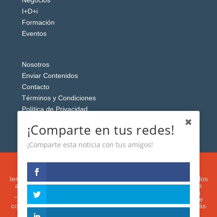
I+D+i
Formación
Eventos
Nosotros
Enviar Contenidos
Contacto
Términos y Condiciones
Política de Privacidad
Aviso Legal
¡Comparte en tus redes!
¡Comparte esta noticia con tus amigos!
Esta web usa cookies analíticas y publicitarias (propias y de
terceros) para analizar el tráfico y personalizar el contenido y los
anuncios que le mostremos de acuerdo con su navegación e
intereses, buscando así mejorar su experiencia. Si presiona
"Aceptar" o continúa navegando, acepta su utilización. Puede
configurar o rechazar su uso presionando "Configuración". Más
información en nuestra
Política de Cookies.
IGUANAROBOT® 2020. Todos los derechos