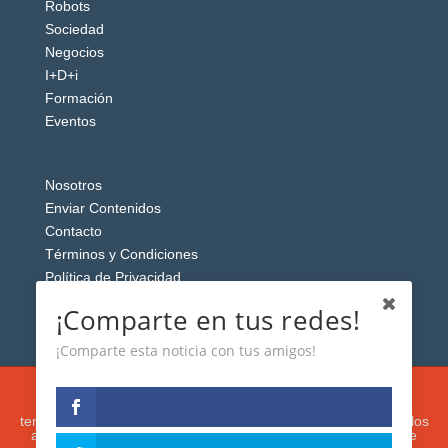
Robots
Sociedad
Negocios
I+D+i
Formación
Eventos
Nosotros
Enviar Contenidos
Contacto
Términos y Condiciones
Política de Privacidad
Aviso Legal
¡Comparte en tus redes!
¡Comparte esta noticia con tus amigos!
Esta web usa cookies analíticas y publicitarias (propias y de
terceros) para analizar el tráfico y personalizar el contenido y los
anuncios que le mostremos de acuerdo con su navegación e