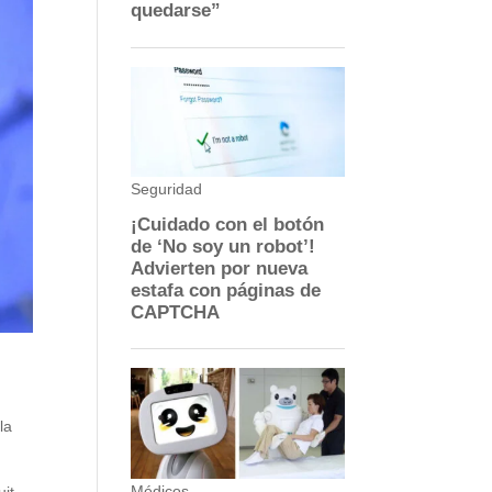
la
uit