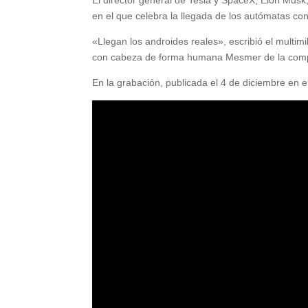
en el que celebra la llegada de los autómatas c
«Llegan los androides reales», escribió el multim
con cabeza de forma humana Mesmer de la compañ
En la grabación, publicada el 4 de diciembre en e