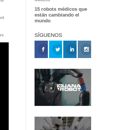
bot
SÍGUENOS
es.