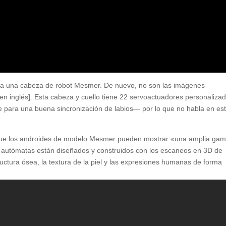
a una cabeza de robot Mesmer. De nuevo, no son las imágenes
n inglés]. Esta cabeza y cuello tiene 22 servoactuadores personaliza
e para una buena sincronización de labios— por lo que no habla en es
 que los androides de modelo Mesmer pueden mostrar «una amplia ga
autómatas están diseñados y construidos con los escaneos en 3D de
tructura ósea, la textura de la piel y las expresiones humanas de forma