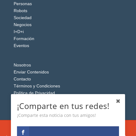
Personas
Robots
Sociedad
Negocios
I+D+i
Formación
Eventos
Nosotros
Enviar Contenidos
Contacto
Términos y Condiciones
Política de Privacidad
Aviso Legal
¡Comparte en tus redes!
¡Comparte esta noticia con tus amigos!
Esta web usa cookies analíticas y publicitarias (propias y de