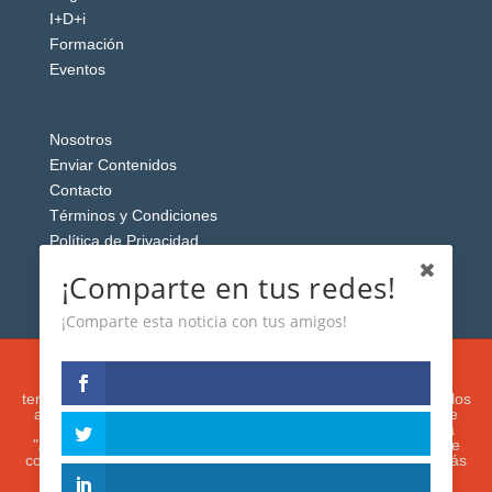
I+D+i
Formación
Eventos
Nosotros
Enviar Contenidos
Contacto
Términos y Condiciones
Política de Privacidad
Aviso Legal
¡Comparte en tus redes!
¡Comparte esta noticia con tus amigos!
Esta web usa cookies analíticas y publicitarias (propias y de
terceros) para analizar el tráfico y personalizar el contenido y los
anuncios que le mostremos de acuerdo con su navegación e
intereses, buscando así mejorar su experiencia. Si presiona
"Aceptar" o continúa navegando, acepta su utilización. Puede
configurar o rechazar su uso presionando "Configuración". Más
información en nuestra
Política de Cookies.
IGUANAROBOT® 2020. Todos los derechos