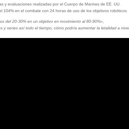
bas y evaluaciones realizadas por el Cuerpo de Marines de EE. UU.
l 104% en el combate con 24 horas de uso de los objetivos robóticos.
tos del 20-30% en un objetivo en movimiento al 80-90%»
,
 y series así todo el tiempo, cómo podría aumentar la letalidad a nive