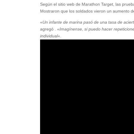
Según el sitio web de Marathon Target, las prue
Mostraron que los soldados vieron un aumento de
«
Un infante de marina pasó de una tasa de acier
agregó . «
Imagínense, si puedo hacer repeticiones
individual
«.