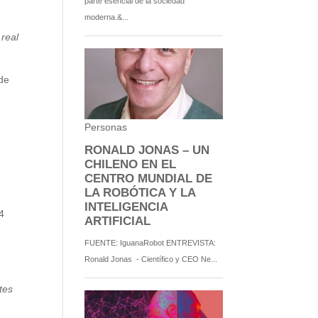
 real
 de
tes