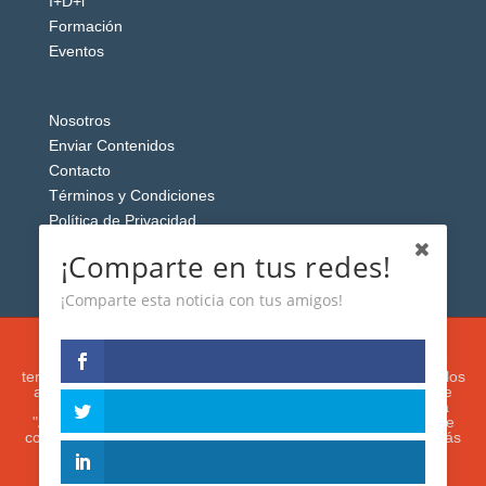
I+D+i
Formación
Eventos
Nosotros
Enviar Contenidos
Contacto
Términos y Condiciones
Política de Privacidad
Aviso Legal
¡Comparte en tus redes!
¡Comparte esta noticia con tus amigos!
Esta web usa cookies analíticas y publicitarias (propias y de
terceros) para analizar el tráfico y personalizar el contenido y los
anuncios que le mostremos de acuerdo con su navegación e
intereses, buscando así mejorar su experiencia. Si presiona
"Aceptar" o continúa navegando, acepta su utilización. Puede
configurar o rechazar su uso presionando "Configuración". Más
información en nuestra
Política de Cookies.
IGUANAROBOT® 2020. Todos los derechos
reservados.