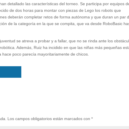
n detallado las características del torneo. Se participa por equipos d
ecido de dos horas para montar con piezas de Lego los robots que
ones deberán completar retos de forma autónoma y que duran un par 
unción de la categoría en la que se compita, que va desde RoboBasic ha
ventud se atreva a probar y a fallar, que no se rinda ante los obstácu
la robótica. Además, Ruiz ha incidido en que las niñas más pequeñas es
a hace poco parecía mayoritariamente de chicos.
ada.
Los campos obligatorios están marcados con
*