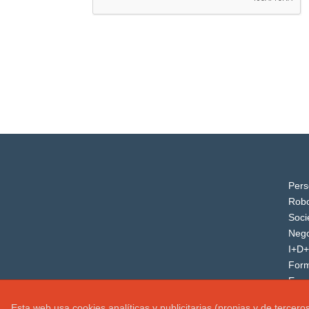
Pers
Robo
Soci
Nego
I+D+
For
Even
Esta web usa cookies analíticas y publicitarias (propias y de tercer