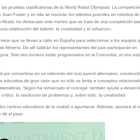
 las pruebas clasificatorias de la World Robot Olympiad. La competició
 Joan Fuster y en ella se reunirán los talentos juveniles en robótica de
n Alcalà, ha destacado este martes que se trata de una competición pa
na celebración del talento, la creatividad y el esfuerzo».
orneos que se llevan a cabo en España para seleccionar a los equipos 
e Almería. De allí saldrán los representantes del país participarán en
quía. Sólo dos torneos están programados en la Comunitat, el otro est
 por convertirse en un referente del ocio juvenil alternativo, constructi
 educativa de gran valor que no sólo se limita a conceptos relaciona
s matemáticas. Según ha remarcado el concejal, también ayuda a desarrol
rítico, la resolución de problemas y, sobre todo, la creatividad.
s los centros educativos de la ciudad a apuntarse. Además, asumirá el 
e dé el paso.