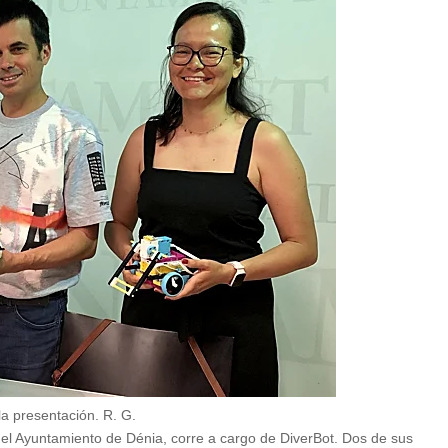
la presentación.
R. G.
 el Ayuntamiento de Dénia, corre a cargo de DiverBot. Dos de sus