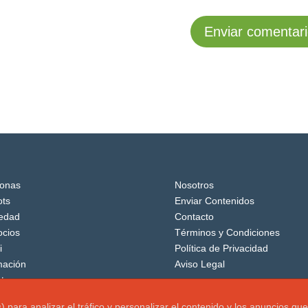
onas
Nosotros
ts
Enviar Contenidos
edad
Contacto
cios
Términos y Condiciones
i
Política de Privacidad
mación
Aviso Legal
tos
os) para analizar el tráfico y personalizar el contenido y los anuncio