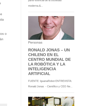
e
de
sta
los o
tán