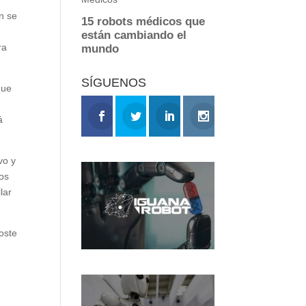
n se
ra
SÍGUENOS
que
á
vo y
dos
lar
coste