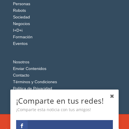
Personas
Robots
Sociedad
Negocios
I+D+i
Formación
Eventos
Nosotros
Enviar Contenidos
Contacto
Términos y Condiciones
Política de Privacidad
Aviso Legal
¡Comparte en tus redes!
¡Comparte esta noticia con tus amigos!
Esta web usa cookies analíticas y publicitarias (propias y de