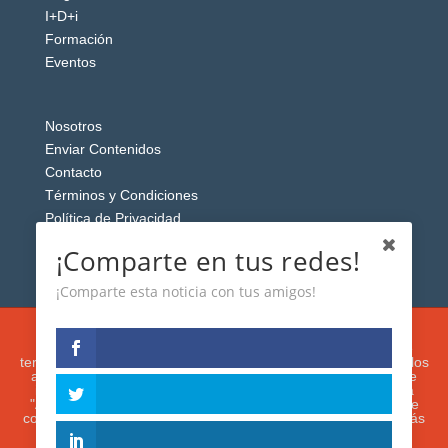
I+D+i
Formación
Eventos
Nosotros
Enviar Contenidos
Contacto
Términos y Condiciones
Política de Privacidad
Aviso Legal
¡Comparte en tus redes!
¡Comparte esta noticia con tus amigos!
Esta web usa cookies analíticas y publicitarias (propias y de
terceros) para analizar el tráfico y personalizar el contenido y los
anuncios que le mostremos de acuerdo con su navegación e
intereses, buscando así mejorar su experiencia. Si presiona
"Aceptar" o continúa navegando, acepta su utilización. Puede
configurar o rechazar su uso presionando "Configuración". Más
información en nuestra
Política de Cookies.
IGUANAROBOT® 2020. Todos los derechos