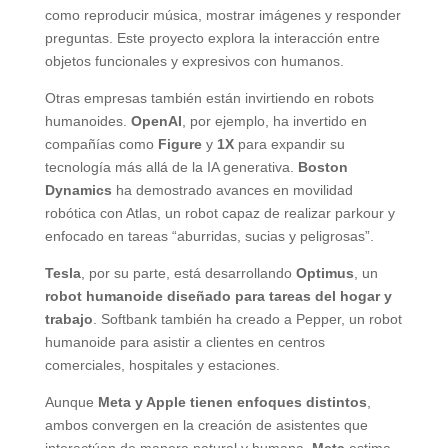
como reproducir música, mostrar imágenes y responder
preguntas. Este proyecto explora la interacción entre
objetos funcionales y expresivos con humanos.
Otras empresas también están invirtiendo en robots
humanoides.
OpenAI
, por ejemplo, ha invertido en
compañías como
Figure
y
1X
para expandir su
tecnología más allá de la IA generativa.
Boston
Dynamics
ha demostrado avances en movilidad
robótica con Atlas, un robot capaz de realizar parkour y
enfocado en tareas “aburridas, sucias y peligrosas”.
Tesla
, por su parte, está desarrollando
Optimus
, un
robot humanoide diseñado para tareas del hogar y
trabajo
. Softbank también ha creado a Pepper, un robot
humanoide para asistir a clientes en centros
comerciales, hospitales y estaciones.
Aunque
Meta y Apple tienen enfoques distintos
,
ambos convergen en la creación de asistentes que
interactúan de manera natural y humana.
Meta
estima