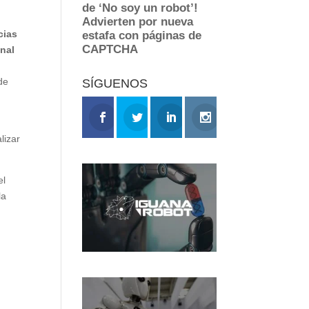
cias
nal
de
SÍGUENOS
lizar
el
la