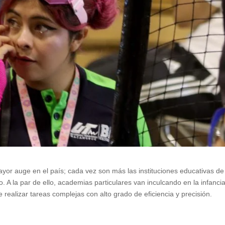
ayor auge en el país; cada vez son más las instituciones educativas de
. A la par de ello, academias particulares van inculcando en la infancia
 realizar tareas complejas con alto grado de eficiencia y precisión.