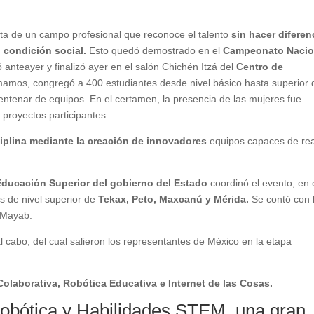
trata de un campo profesional que reconoce el talento
sin hacer diferen
i condición social.
Esto quedó demostrado en el
Campeonato Nacio
nteayer y finalizó ayer en el salón Chichén Itzá del
Centro de
rmamos, congregó a 400 estudiantes desde nivel básico hasta superior 
ntenar de equipos. En el certamen, la presencia de las mujeres fue
s proyectos participantes.
ciplina mediante la creación de innovadores
equipos capaces de rea
 Educación Superior del gobierno del Estado
coordinó el evento, en 
s de nivel superior de
Tekax, Peto, Maxcanú y Mérida.
Se contó con 
c Mayab.
l cabo, del cual salieron los representantes de México en la etapa
olaborativa, Robótica Educativa e Internet de las Cosas.
bótica y Habilidades STEM, una gran