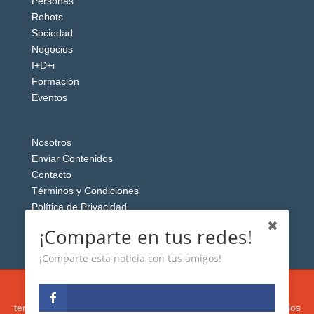
Personas
Robots
Sociedad
Negocios
I+D+i
Formación
Eventos
Nosotros
Enviar Contenidos
Contacto
Términos y Condiciones
Política de Privacidad
Aviso Legal
¡Comparte en tus redes!
¡Comparte esta noticia con tus amigos!
Esta web usa cookies analíticas y publicitarias (propias y de
terceros) para analizar el tráfico y personalizar el contenido y los