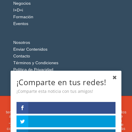
Negocios
I+D+i
Formación
Eventos
Nosotros
Enviar Contenidos
Contacto
Términos y Condiciones
Política de Privacidad
Aviso Legal
¡Comparte en tus redes!
¡Comparte esta noticia con tus amigos!
Esta web usa cookies analíticas y publicitarias (propias y de
terceros) para analizar el tráfico y personalizar el contenido y los
anuncios que le mostremos de acuerdo con su navegación e
intereses, buscando así mejorar su experiencia. Si presiona
"Aceptar" o continúa navegando, acepta su utilización. Puede
configurar o rechazar su uso presionando "Configuración". Más