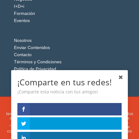
I+D+i
Formación
Eventos
Nosotros
Enviar Contenidos
Contacto
Términos y Condiciones
Política de Privacidad
Aviso Legal
¡Comparte en tus redes!
¡Comparte esta noticia con tus amigos!
Esta web usa cookies analíticas y publicitarias (propias y de
terceros) para analizar el tráfico y personalizar el contenido y los
anuncios que le mostremos de acuerdo con su navegación e
intereses, buscando así mejorar su experiencia. Si presiona
"Aceptar" o continúa navegando, acepta su utilización. Puede
configurar o rechazar su uso presionando "Configuración". Más
información en nuestra
Política de Cookies.
IGUANAROBOT® 2020. Todos los derechos