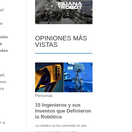
ad
ar
sión
OPINIONES MÁS
VISTAS
de
ades
ad,
emos
ara
n a