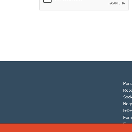
Pers
Robo
Soci
Nego
I+D+
For
Even