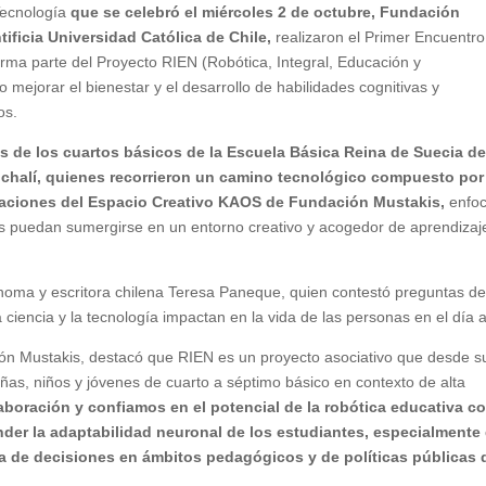
Tecnología
que se celebró el miércoles 2 de octubre, Fundación
ificia Universidad Católica de Chile,
realizaron el Primer Encuentr
orma parte del Proyecto RIEN (Robótica, Integral, Educación y
o mejorar el bienestar y el desarrollo de habilidades cognitivas y
os.
es de los cuartos básicos de la Escuela Básica Reina de Suecia d
nchalí, quienes recorrieron un camino tecnológico compuesto por
alaciones del Espacio Creativo KAOS de Fundación Mustakis,
enfo
es puedan sumergirse en un entorno creativo y acogedor de aprendizaje
ónoma y escritora chilena Teresa Paneque, quien contestó preguntas de
ciencia y la tecnología impactan en la vida de las personas en el día a
ión Mustakis, destacó que RIEN es un proyecto asociativo que desde s
niñas, niños y jóvenes de cuarto a séptimo básico en contexto de alta
aboración y confiamos en el potencial de la robótica educativa 
der la adaptabilidad neuronal de los estudiantes, especialmente
ma de decisiones en ámbitos pedagógicos y de políticas públicas