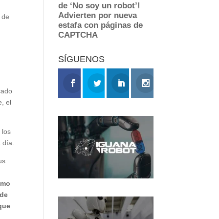
o de
SÍGUENOS
e
cado
, el
 los
 día.
us
como
 de
 que