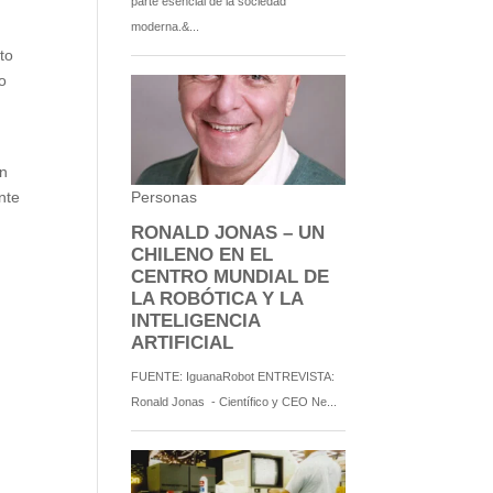
to
o
en
nte