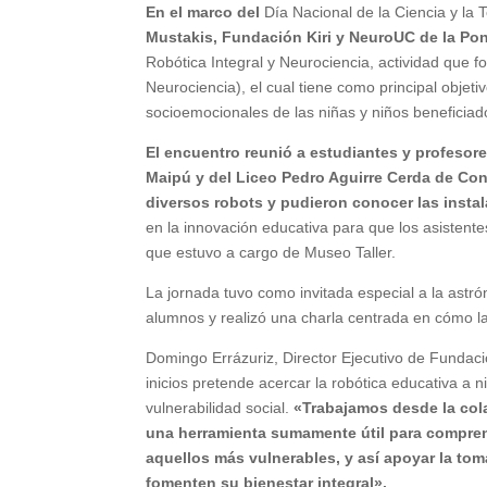
En el marco del
Día Nacional de la Ciencia y la 
Mustakis, Fundación Kiri y NeuroUC de la Pont
Robótica Integral y Neurociencia, actividad que f
Neurociencia), el cual tiene como principal objetiv
socioemocionales de las niñas y niños beneficiad
El encuentro reunió a estudiantes y profesor
Maipú y del Liceo Pedro Aguirre Cerda de Co
diversos robots y pudieron conocer las inst
en la innovación educativa para que los asistent
que estuvo a cargo de Museo Taller.
La jornada tuvo como invitada especial a la astr
alumnos y realizó una charla centrada en cómo la 
Domingo Errázuriz, Director Ejecutivo de Fundac
inicios pretende acercar la robótica educativa a 
vulnerabilidad social.
«Trabajamos desde la col
una herramienta sumamente útil para compren
aquellos más vulnerables, y así apoyar la to
fomenten su bienestar integral».