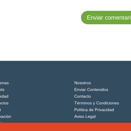
onas
Nosotros
ts
Enviar Contenidos
edad
Contacto
cios
Términos y Condiciones
i
Política de Privacidad
mación
Aviso Legal
tos