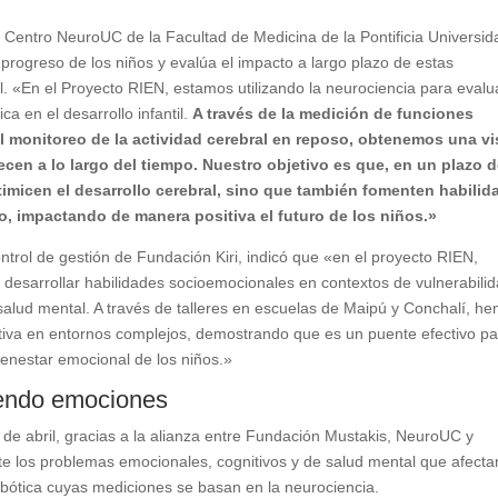
l Centro NeuroUC de la Facultad de Medicina de la Pontificia Universid
l progreso de los niños y evalúa el impacto a largo plazo de estas
l. «En el Proyecto RIEN, estamos utilizando la neurociencia para evalu
ca en el desarrollo infantil.
A través de la medición de funciones
el monitoreo de la actividad cerebral en reposo, obtenemos una vi
ecen a lo largo del tiempo. Nuestro objetivo es que, en un plazo 
timicen el desarrollo cerebral, sino que también fomenten habilid
o, impactando de manera positiva el futuro de los niños.»
ontrol de gestión de Fundación Kiri, indicó que «en el proyecto RIEN,
 desarrollar habilidades socioemocionales en contextos de vulnerabilid
 salud mental. A través de talleres en escuelas de Maipú y Conchalí, h
ativa en entornos complejos, demostrando que es un puente efectivo p
 bienestar emocional de los niños.»
yendo emociones
 de abril, gracias a la alianza entre Fundación Mustakis, NeuroUC y
te los problemas emocionales, cognitivos y de salud mental que afecta
bótica cuyas mediciones se basan en la neurociencia.