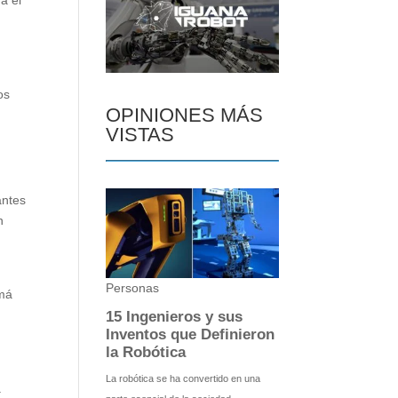
r
os
OPINIONES MÁS
VISTAS
antes
n
amá
.
a