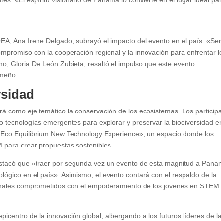
EA, Ana Irene Delgado, subrayó el impacto del evento en el país: «Se
ompromiso con la cooperación regional y la innovación para enfrentar l
smo, Gloria De León Zubieta, resaltó el impulso que este evento
ameño.
rsidad
rá como eje temático la conservación de los ecosistemas. Los particip
o tecnologías emergentes para explorar y preservar la biodiversidad e
a «Eco Equilibrium New Technology Experience», un espacio donde los
 para crear propuestas sostenibles.
stacó que «traer por segunda vez un evento de esta magnitud a Pan
lógico en el país». Asimismo, el evento contará con el respaldo de la
onales comprometidos con el empoderamiento de los jóvenes en STEM
centro de la innovación global, albergando a los futuros líderes de l