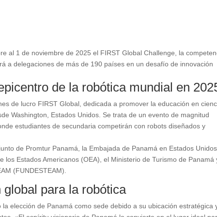
bre al 1 de noviembre de 2025 el FIRST Global Challenge, la competen
irá a delegaciones de más de 190 países en un desafío de innovación
epicentro de la robótica mundial en 202
fines de lucro FIRST Global, dedicada a promover la educación en cienc
sde Washington, Estados Unidos. Se trata de un evento de magnitud
nde estudiantes de secundaria competirán con robots diseñados y
conjunto de Promtur Panamá, la Embajada de Panamá en Estados Unidos,
e los Estados Americanos (OEA), el Ministerio de Turismo de Panamá 
 STEAM (FUNDESTEAM).
global para la robótica
la elección de Panamá como sede debido a su ubicación estratégica 
s. «El espíritu visionario de Panamá lo convierte en el lugar ideal par