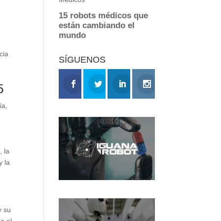
cia
SÍGUENOS
5
ia,
 la
y la
y su
a el