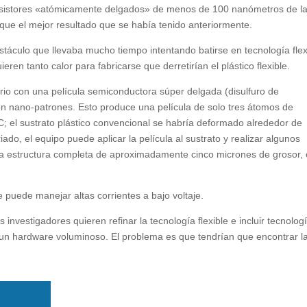
nsistores «atómicamente delgados» de menos de 100 nanómetros de la
que el mejor resultado que se había tenido anteriormente.
táculo que llevaba mucho tiempo intentando batirse en tecnología flex
eren tanto calor para fabricarse que derretirían el plástico flexible.
idrio con una película semiconductora súper delgada (disulfuro de
n nano-patrones. Esto produce una película de solo tres átomos de
; el sustrato plástico convencional se habría deformado alrededor de
o, el equipo puede aplicar la película al sustrato y realizar algunos
na estructura completa de aproximadamente cinco micrones de grosor, 
e puede manejar altas corrientes a bajo voltaje.
investigadores quieren refinar la tecnología flexible e incluir tecnolog
 un hardware voluminoso. El problema es que tendrían que encontrar l