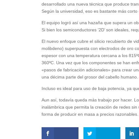
desarrollado una nueva técnica que produce tra
Según la universidad, eso es bastante más corto 
El equipo logró así una hazaña que supera un obs
Si bien los semiconductores ‘2D’ son ideales, requi
El nuevo enfoque cubre el silicio recubierto de v
molibdeno) superpuesta con electrodos de oro co
espesor con una temperatura cercana a los 815ºC
360ºC. Una vez que los componentes se han enfriad
«pasos de fabricación adicionales» para crear u
una décima parte del grosor del cabello humano.
Incluso es ideal para uso de baja potencia, ya qu
Aun así, todavía queda más trabajo por hacer. Los 
inalámbrica que permita la creación de redes sin
forma de producir en masa a precios razonables.