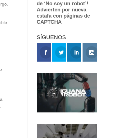
rgo.
ible.
SÍGUENOS
o
ía
a