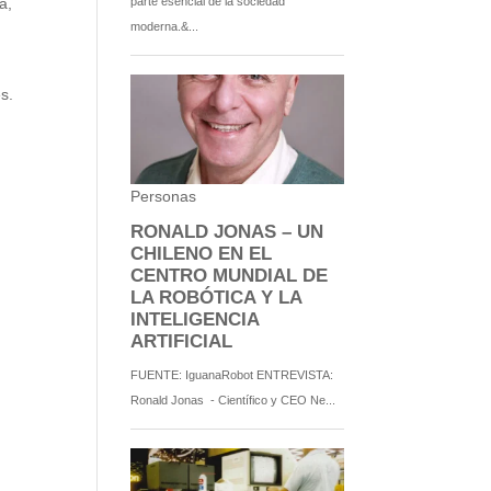
a,
s.