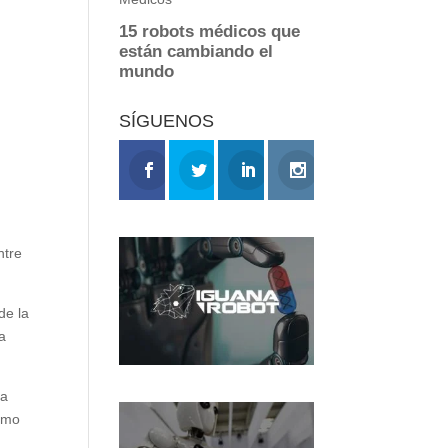
s
SÍGUENOS
ntre
de la
a
ra
ismo