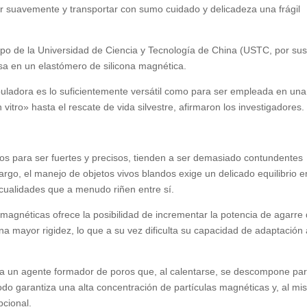
r suavemente y transportar con sumo cuidado y delicadeza una frágil
ipo de la Universidad de Ciencia y Tecnología de China (USTC, por su
osa en un elastómero de silicona magnética.
uladora es lo suficientemente versátil como para ser empleada en una
n vitro» hasta el rescate de vida silvestre, afirmaron los investigadores.
os para ser fuertes y precisos, tienden a ser demasiado contundentes
argo, el manejo de objetos vivos blandos exige un delicado equilibrio e
, cualidades que a menudo riñen entre sí.
 magnéticas ofrece la posibilidad de incrementar la potencia de agarre 
 mayor rigidez, lo que a su vez dificulta su capacidad de adaptación 
za un agente formador de poros que, al calentarse, se descompone pa
do garantiza una alta concentración de partículas magnéticas y, al m
pcional.