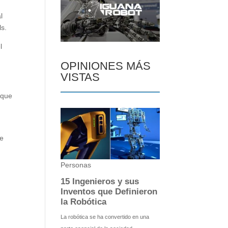
l
ls.
l
OPINIONES MÁS
VISTAS
 que
de