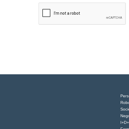
Pers
Robo
Soci
Nego
I+D+