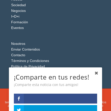
Sociedad
Negocios
I+D+i
Formación
Eventos
Nosotros
Enviar Contenidos
Contacto
Términos y Condiciones
Política de Privacidad
Aviso Legal
¡Comparte en tus redes!
¡Comparte esta noticia con tus amigos!
Esta web usa cookies analíticas y publicitarias (propias y de
terceros) para analizar el tráfico y personalizar el contenido y los
anuncios que le mostremos de acuerdo con su navegación e
intereses, buscando así mejorar su experiencia. Si presiona