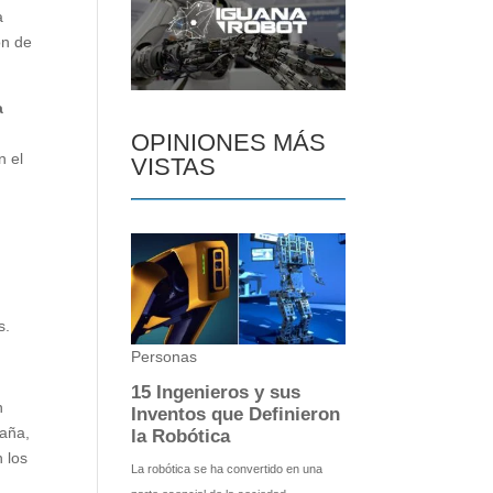
a
ón de
a
OPINIONES MÁS
n el
VISTAS
s.
n
paña,
 los