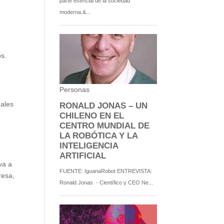
os.
nales
va a
resa,