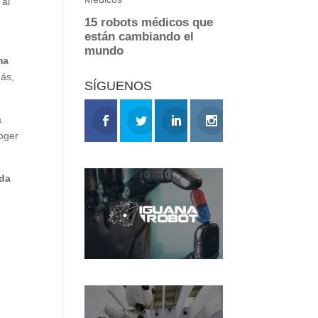
 al
ma
ás,
SÍGUENOS
a
coger
ada