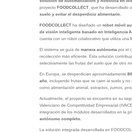
solución de Automatización y Robótica en lo
proyecto
FOODCOLLECT
, que ha desarrollado 
suelo y evitar el desperdicio alimentario.
FOODCOLLECT
ha diseñado un
robot móvil 
de visión inteligente basado en Inteligencia Ar
cuenta con un robot colaborativo que utiliza una
h
El sistema se guía de
manera autónoma
por el 
recolección más eficiente. Esta solución contribuy
selectivamente las frutas del suelo que de otro 
En Europa, se desperdician aproximadamente
80
año
, incluyendo frutas que se caen al suelo y no
como alimentación animal, extractos, zumos, pr
Actualmente, el proyecto se encuentra en su seg
Valenciano de Competitividad Empresarial (IVACE
integración de los módulos desarrollados en la p
autónomo completo.
La solución integrada desarrollada en FOODCOLL