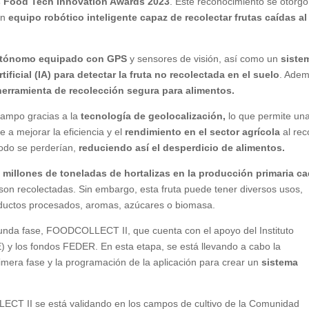
s Food Tech Innovation Awards 2023
. Este reconocimiento se otorgó
un
equipo robótico inteligente capaz de recolectar frutas caídas al
autónomo equipado con GPS
y sensores de visión, así como un
siste
tificial (IA) para detectar la fruta no recolectada en el suelo
. Adem
erramienta de recolección segura para alimentos.
campo gracias a la
tecnología de geolocalización,
lo que permite un
e a mejorar la eficiencia y el
rendimiento en el sector agrícola
al re
modo se perderían,
reduciendo así el desperdicio de alimentos.
 millones de toneladas de hortalizas en la producción primaria c
 son recolectadas. Sin embargo, esta fruta puede tener diversos usos,
oductos procesados, aromas, azúcares o biomasa.
unda fase, FOODCOLLECT II, que cuenta con el apoyo del Instituto
) y los fondos FEDER. En esta etapa, se está llevando a cabo la
rimera fase y la programación de la aplicación para crear un
sistema
ECT II se está validando en los campos de cultivo de la Comunidad