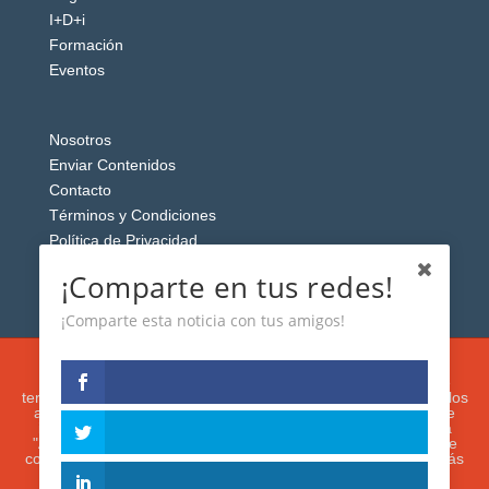
I+D+i
Formación
Eventos
Nosotros
Enviar Contenidos
Contacto
Términos y Condiciones
Política de Privacidad
Aviso Legal
¡Comparte en tus redes!
¡Comparte esta noticia con tus amigos!
Esta web usa cookies analíticas y publicitarias (propias y de
terceros) para analizar el tráfico y personalizar el contenido y los
anuncios que le mostremos de acuerdo con su navegación e
intereses, buscando así mejorar su experiencia. Si presiona
"Aceptar" o continúa navegando, acepta su utilización. Puede
configurar o rechazar su uso presionando "Configuración". Más
información en nuestra
Política de Cookies.
IGUANAROBOT® 2020. Todos los derechos