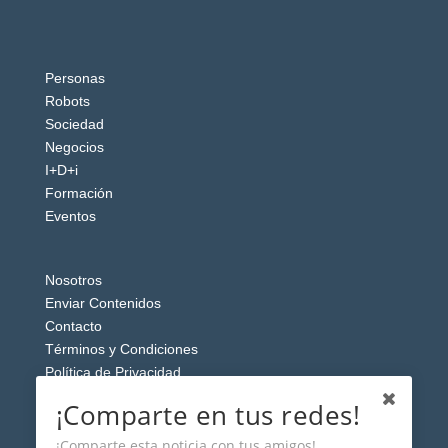
Personas
Robots
Sociedad
Negocios
I+D+i
Formación
Eventos
Nosotros
Enviar Contenidos
Contacto
Términos y Condiciones
Política de Privacidad
Aviso Legal
¡Comparte en tus redes!
¡Comparte esta noticia con tus amigos!