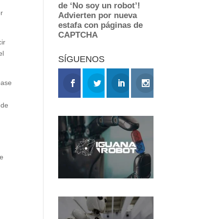
r
ir
el
SÍGUENOS
base
 de
se