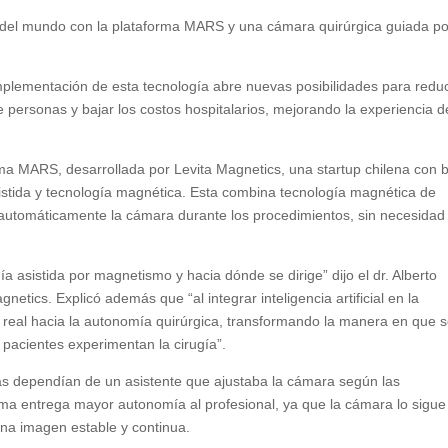
la del mundo con la plataforma MARS y una cámara quirúrgica guiada po
 implementación de esta tecnología abre nuevas posibilidades para reduc
e personas y bajar los costos hospitalarios, mejorando la experiencia d
orma MARS, desarrollada por Levita Magnetics, una startup chilena con 
asistida y tecnología magnética. Esta combina tecnología magnética de
 así automáticamente la cámara durante los procedimientos, sin necesidad
a asistida por magnetismo y hacia dónde se dirige” dijo el dr. Alberto
tics. Explicó además que “al integrar inteligencia artificial en la
real hacia la autonomía quirúrgica, transformando la manera en que 
 pacientes experimentan la cirugía”.
as dependían de un asistente que ajustaba la cámara según las
orma entrega mayor autonomía al profesional, ya que la cámara lo sigue
a imagen estable y continua.