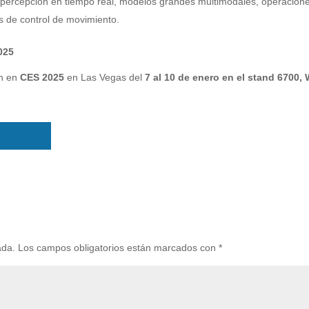
percepción en tiempo real, modelos grandes multimodales, operacion
s de control de movimiento.
025
án en
CES 2025
en
Las Vegas
del
7 al 10 de enero en el stand 6700,
ada.
Los campos obligatorios están marcados con
*