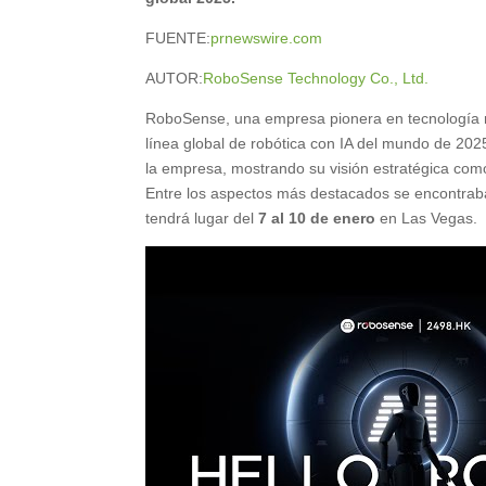
FUENTE:
prnewswire.com
AUTOR:
RoboSense Technology Co., Ltd.
RoboSense, una empresa pionera en tecnología ro
línea global de robótica con IA del mundo de 202
la empresa, mostrando su visión estratégica como
Entre los aspectos más destacados se encontrab
tendrá lugar del
7 al 10 de enero
en
Las Vegas
.