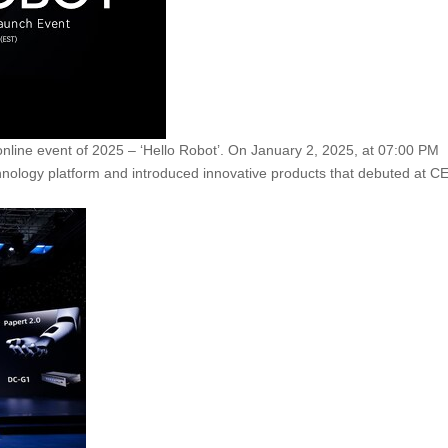
online event of 2025 – ‘Hello Robot’. On January 2, 2025, at 07:00 PM
chnology platform and introduced innovative products that debuted at C