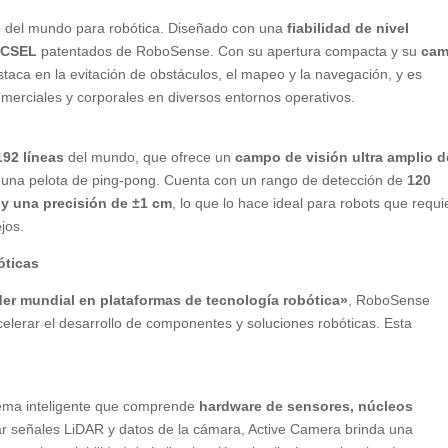
do del mundo para robótica. Diseñado con una
fiabilidad de nivel
VCSEL
patentados de RoboSense. Con su apertura compacta y su
ca
taca en la evitación de obstáculos, el mapeo y la navegación, y es
comerciales y corporales en diversos entornos operativos.
192 líneas
del mundo, que ofrece un
campo de visión ultra amplio d
una pelota de ping-pong. Cuenta con un rango de detección de
120
 y una precisión de ±1 cm
, lo que lo hace ideal para robots que requ
jos.
óticas
der mundial en plataformas de tecnología robótica»
, RoboSense
elerar el desarrollo de componentes y soluciones robóticas. Esta
tema inteligente que comprende
hardware de sensores, núcleos
ar señales LiDAR y datos de la cámara, Active Camera brinda una