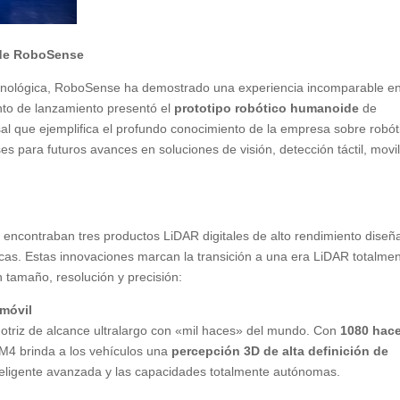
 de RoboSense
cnológica, RoboSense ha demostrado una experiencia incomparable en
ento de lanzamiento presentó el
prototipo robótico humanoide
de
al que ejemplifica el profundo conocimiento de la empresa sobre robót
ases para futuros avances en soluciones de visión, detección táctil, movi
 encontraban tres productos LiDAR digitales de alto rendimiento dise
cas. Estas innovaciones marcan la transición a una era LiDAR totalme
 tamaño, resolución y precisión:
móvil
motriz de alcance ultralargo con «mil haces» del mundo. Con
1080 hac
EM4 brinda a los vehículos una
percepción 3D de alta definición de
nteligente avanzada y las capacidades totalmente autónomas.