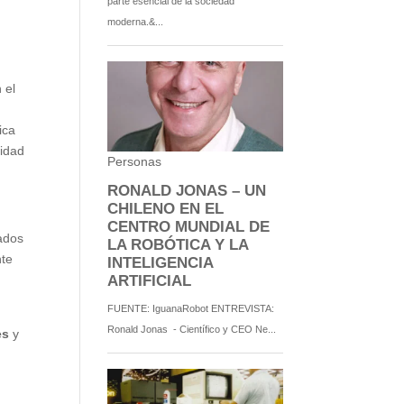
 el
ica
lidad
ñados
nte
es
y