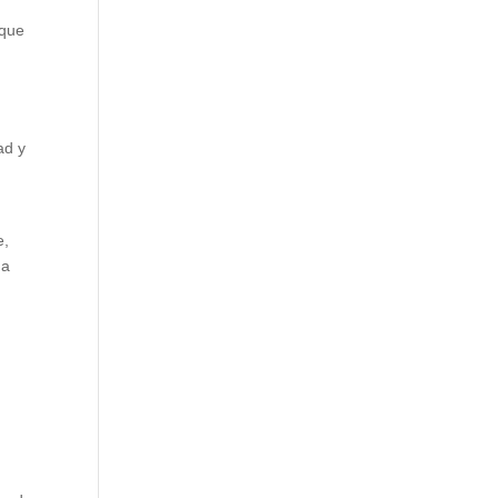
 que
ad y
e,
 a