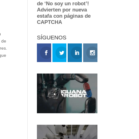
n
SÍGUENOS
n de
res.
 que