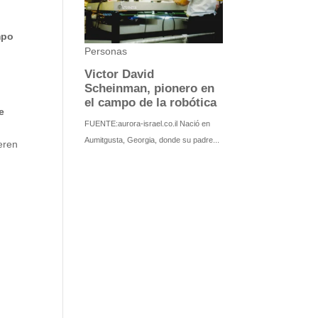
mpo
e
ieren