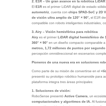
2. E1R – Un gran avance en la robótica LiDAR
El
E1R
es el primer LiDAR digital de estado sóli
automotriz
, cuenta con
chips SPAD-SoC y 2D 
de visión ultra amplio de 120° × 90°,
el E1R des
compatible con robots inteligentes industriales, 
3. Airy – Visión hemisférica para robótica
Airy
es el primer
LiDAR digital hemisférico de 
360° × 90°
en un diseño compacto comparable a 
metros, 1,72 millones de puntos por segundo
percepción omnidireccional en escenarios comple
Pioneros de una nueva era en soluciones rob
Como parte de su misión de convertirse en el
«lí
presentó su prototipo robótico humanoide para ac
plataforma integra tres áreas principales:
1. Soluciones de visión:
RoboSense presentó
Active Camera
, un ecosis
computacionales y algoritmos de IA.
Al fusion