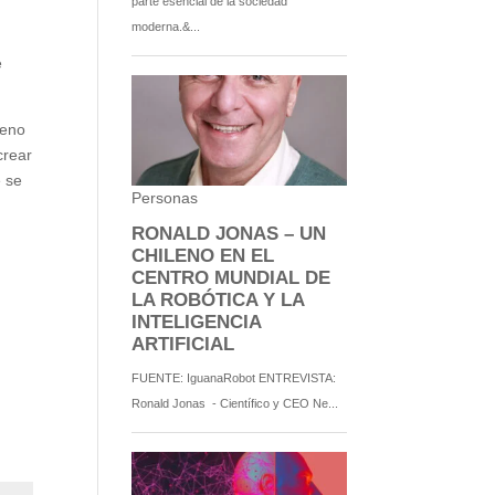
e
ueno
crear
e se