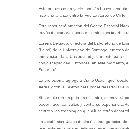
Este ambicioso proyecto también busca fomentar l
hizo una alianza entre la Fuerza Aérea de Chile, 
Este robot será anfitrión del Centro Espacial Na
través de cámaras, sensores, inteligencia artificia
Lorena Delgado, directora del Laboratorio de Em
(Leind) de la Universidad de Santiago, entregó d
Innovación de la Universidad justamente para el 
con discapacidad. Entonces, en este momento, en
Stelarbot”.
La profesional agregó a Diario Usach que “desde
Aérea y con la Teletón para poder desarrollar e i
Stelarbot será un guía en el centro; se moverá por
poder hacer consultas y contar su experiencia. Ad
centro y las tecnologías que allí se están desarro
La académica Usach destacó la inauguración de e
relevante en la región. Además, es el primer cen