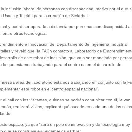
a inclusión laboral de personas con discapacidad, motivo por el que s
la Usach y Teletón para la creación de Stelarbot.
cional y podrá ser operado a distancia por personas con discapacidad a
l, entre otras tecnologías.
prendimiento e Innovación del Departamento de Ingeniería Industrial
etalles y reveló que “la FACh contactó al Laboratorio de Emprendimient
desarrollo de este robot de inclusión, que va a ser manejado por pers
 lo que estamos trabajando para el centro es en el desarrollo de
 nuestra área del laboratorio estamos trabajando en conjunto con la F
mplementar este robot en el centro espacial nacional”.
 el hall con los visitantes, quienes se podrán comunicar con él, le van
emás, realizará visitas, explicará qué sucede en cada una de las salas
llando.
ste espacio, ya que “será un polo de innovación y de tecnología muy
tro que se construye en Sudamérica y Chile”.