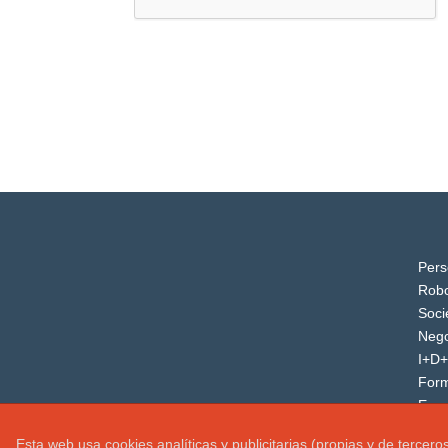
Pers
Robo
Soci
Nego
I+D+
For
Even
Esta web usa cookies analíticas y publicitarias (propias y de tercer