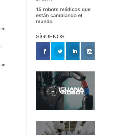
 en
SÍGUENOS
el
 un