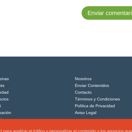
onas
Nosotros
ts
Enviar Contenidos
edad
Contacto
cios
Términos y Condiciones
i
Política de Privacidad
mación
Aviso Legal
tos
os) para analizar el tráfico y personalizar el contenido y los anuncio