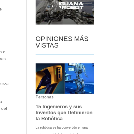
e
OPINIONES MÁS
VISTAS
o e
onas
uerza
 a
 del