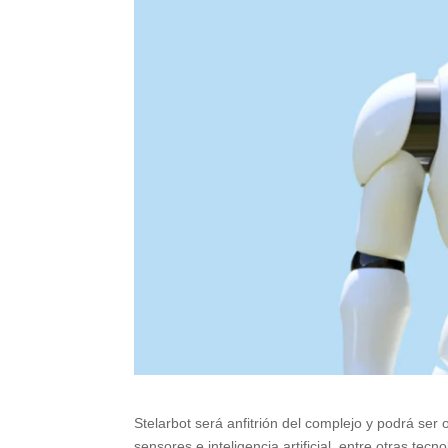
Stelarbot será anfitrión del complejo y podrá se
sensores e inteligencia artificial, entre otras tecno