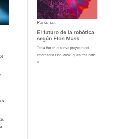
ot
e
os
te.
na