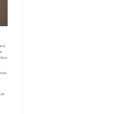
para
de
ótica
tivas
 de