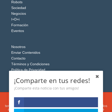
Robots
Sociedad
Negocios
I+D+i
Formación
Eventos
Nosotros
Enviar Contenidos
Contacto
Términos y Condiciones
Política de Privacidad
Aviso Legal
¡Comparte en tus redes!
¡Comparte esta noticia con tus amigos!
Esta web usa cookies analíticas y publicitarias (propias y de
terceros) para analizar el tráfico y personalizar el contenido y los
anuncios que le mostremos de acuerdo con su navegación e