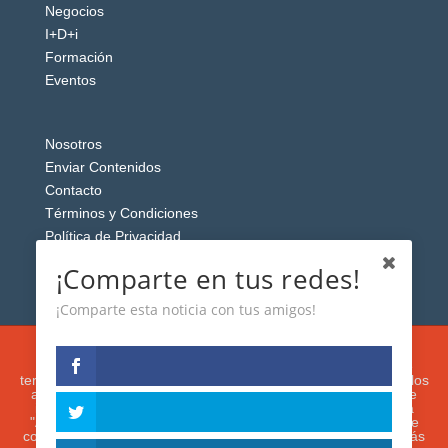
Negocios
I+D+i
Formación
Eventos
Nosotros
Enviar Contenidos
Contacto
Términos y Condiciones
Política de Privacidad
Aviso Legal
¡Comparte en tus redes!
¡Comparte esta noticia con tus amigos!
Esta web usa cookies analíticas y publicitarias (propias y de
terceros) para analizar el tráfico y personalizar el contenido y los
anuncios que le mostremos de acuerdo con su navegación e
intereses, buscando así mejorar su experiencia. Si presiona
"Aceptar" o continúa navegando, acepta su utilización. Puede
configurar o rechazar su uso presionando "Configuración". Más