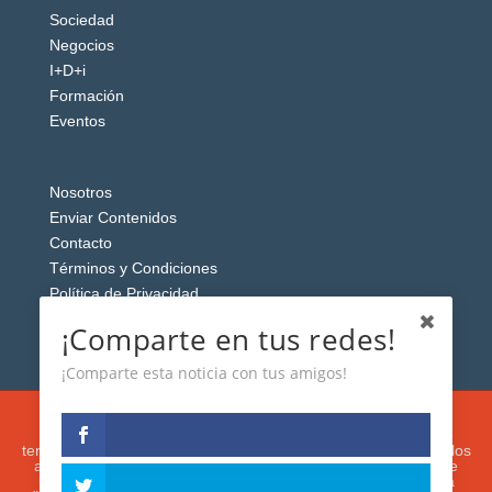
Sociedad
Negocios
I+D+i
Formación
Eventos
Nosotros
Enviar Contenidos
Contacto
Términos y Condiciones
Política de Privacidad
Aviso Legal
¡Comparte en tus redes!
¡Comparte esta noticia con tus amigos!
Esta web usa cookies analíticas y publicitarias (propias y de
terceros) para analizar el tráfico y personalizar el contenido y los
anuncios que le mostremos de acuerdo con su navegación e
intereses, buscando así mejorar su experiencia. Si presiona