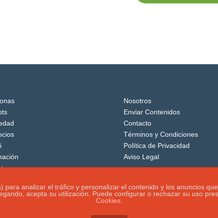
onas
Nosotros
ts
Enviar Contenidos
edad
Contacto
cios
Términos y Condiciones
i
Política de Privacidad
mación
Aviso Legal
tos
os) para analizar el tráfico y personalizar el contenido y los anuncio
vegando, acepta su utilización. Puede configurar o rechazar su uso pr
Cookies.
rvados.