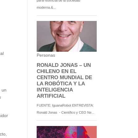
al
o un
s
midor
cto,