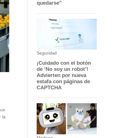
sus
 la