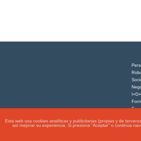
Pers
Robo
Soci
Nego
I+D+
For
Even
Esta web usa cookies analíticas y publicitarias (propias y de tercer
así mejorar su experiencia. Si presiona "Aceptar" o continúa na
IGUANAROBOT® 2020. Todos los derechos rese