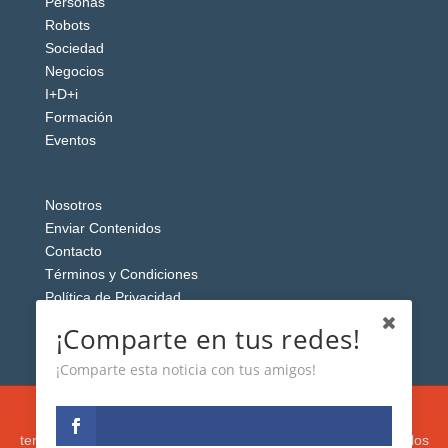
Personas
Robots
Sociedad
Negocios
I+D+i
Formación
Eventos
Nosotros
Enviar Contenidos
Contacto
Términos y Condiciones
Política de Privacidad
Aviso Legal
¡Comparte en tus redes!
¡Comparte esta noticia con tus amigos!
Esta web usa cookies analíticas y publicitarias (propias y de
terceros) para analizar el tráfico y personalizar el contenido y los