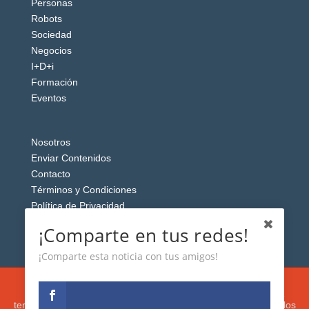
Personas
Robots
Sociedad
Negocios
I+D+i
Formación
Eventos
Nosotros
Enviar Contenidos
Contacto
Términos y Condiciones
Política de Privacidad
Aviso Legal
¡Comparte en tus redes!
¡Comparte esta noticia con tus amigos!
Esta web usa cookies analíticas y publicitarias (propias y de
terceros) para analizar el tráfico y personalizar el contenido y los