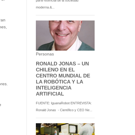
ran
nes,
ores.
e