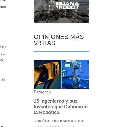
rica
OPINIONES MÁS
VISTAS
 Los
ncia
os,
l
 en
 el