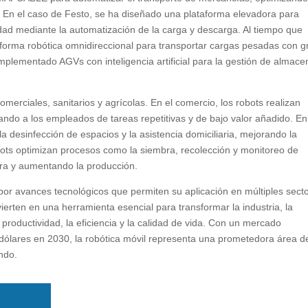
 En el caso de Festo, se ha diseñado una plataforma elevadora para
dad mediante la automatización de la carga y descarga. Al tiempo que
orma robótica omnidireccional para transportar cargas pesadas con g
mplementado AGVs con inteligencia artificial para la gestión de almace
merciales, sanitarios y agrícolas. En el comercio, los robots realizan
erando a los empleados de tareas repetitivas y de bajo valor añadido. En
a desinfección de espacios y la asistencia domiciliaria, mejorando la
 robots optimizan procesos como la siembra, recolección y monitoreo de
bra y aumentando la producción.
por avances tecnológicos que permiten su aplicación en múltiples sect
ierten en una herramienta esencial para transformar la industria, la
a productividad, la eficiencia y la calidad de vida. Con un mercado
 dólares en 2030, la robótica móvil representa una prometedora área d
ndo.