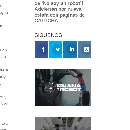
de
, la
en
SÍGUENOS
a en
emas
nte a
ra y
o
es y
móvil
ite a
ción