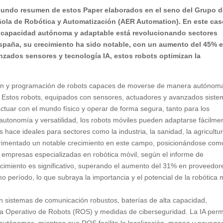
gundo resumen de estos Paper elaborados en el seno del Grupo 
ola de Robótica y Automatización (AER Automation). En este caso
su capacidad autónoma y adaptable está revolucionando sectores
 España, su crecimiento ha sido notable, con un aumento del 45% 
zados sensores y tecnología IA, estos robots optimizan la
cción y programación de robots capaces de moverse de manera autónom
s. Estos robots, equipados con sensores, actuadores y avanzados sist
ctuar con el mundo físico y operar de forma segura, tanto para los
autonomía y versatilidad, los robots móviles pueden adaptarse fácilme
los hace ideales para sectores como la industria, la sanidad, la agricultu
perimentado un notable crecimiento en este campo, posicionándose com
 empresas especializadas en robótica móvil, según el informe de
imiento es significativo, superando el aumento del 31% en proveedor
o período, lo que subraya la importancia y el potencial de la robótica 
yen sistemas de comunicación robustos, baterías de alta capacidad,
stema Operativo de Robots (ROS) y medidas de ciberseguridad. La IA perm
s autónomas, mientras que ROS facilita la localización, mapeo y navega