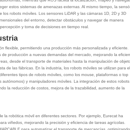
teger estos sistemas de amenazas externas. Al mismo tiempo, la sensó
e los robots móviles. Los sensores LiDAR y las cámaras 1D, 2D y 3D
dimensionales del entorno, detectar obstáculos y navegar de manera
 percepción y toma de decisiones en tiempo real.
stria
ión flexible, permitiendo una producción más personalizada y eficiente.
neas de producción a nuevas demandas del mercado, mejorando la eficie
reas, desde el transporte de materiales hasta la manipulación de objet
a de las fábricas. En la industria, los robots móviles se utilizan para e
 diferentes tipos de robots móviles, como los mouse, plataformas o top
es autónomos) y manipuladores móviles. La integración de estos robots
ndo la reducción de costos, mejora de la trazabilidad, aumento de la
 de la robótica móvil en diferentes sectores. Por ejemplo, Eurecat ha
a viñedos, mejorando la precisión y eficiencia de tareas agrícolas.
 MAPCABLE para automatizar el transporte de mercancías, optimizando