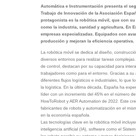
Automática e Instrumentación presenta el se
Trabajo de Innovación de la Asociación Españ
protagonista es la robótica móvil, que con 
como la industria, sanidad y agricultura. En
empresas especializadas. Equipados con avan
producción y mejoran la eficiencia operativa.
La robótica móvil se dedica al diseño, constru
diversos entornos para realizar tareas compleja
de control, destacan por su capacidad para intera
trabajadores como para el entorno. Gracias a su 
diferentes flujos logísticos e industriales, lo que 
la logística. En la última década, España ha ex
líder con un incremento del 45% en el número de
HowToRobot y AER Automation de 2022. Este crec
fabricantes de robots y automatización en el mism
en la economía española.
Las tecnologías clave en la robótica móvil inclu
inteligencia artificial (IA), software como el Si
los robots percibir su entorno y tomar decisione