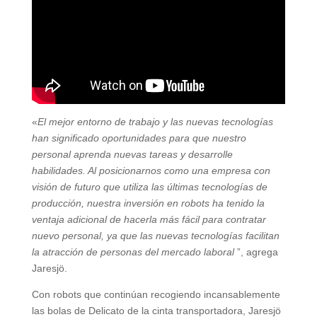
«
El mejor entorno de trabajo y las nuevas tecnologías
han significado oportunidades para que nuestro
personal aprenda nuevas tareas y desarrolle
habilidades. Al posicionarnos como una empresa con
visión de futuro que utiliza las últimas tecnologías de
producción, nuestra inversión en robots ha tenido la
ventaja adicional de hacerla más fácil para contratar
nuevo personal, ya que las nuevas tecnologías facilitan
la atracción de personas del mercado laboral
”, agrega
Jaresjö.
Con robots que continúan recogiendo incansablemente
las bolas de Delicato de la cinta transportadora, Jaresjö